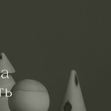
ма
ть