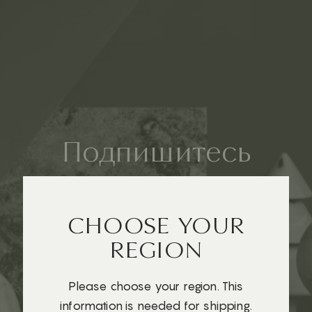
Подпишитесь
на наши письма
о том как играть
CHOOSE YOUR
REGION
с детьми
Please choose your region. This
information is needed for shipping.