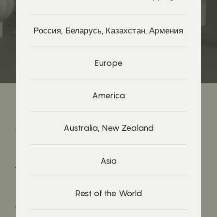
Россия, Беларусь, Казахстан, Армения
Europe
America
Australia, New Zealand
Есть вопросы?
hello@raduga-grez.ru
Asia
Rest of the World
О нас