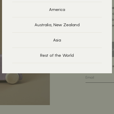
Мы решили снова
America
представления 
новые формы, ра
Australia, New Zealand
жемчужный, сире
абрикосовый.
Asia
Рас
Rest of the World
Напишите мне, к