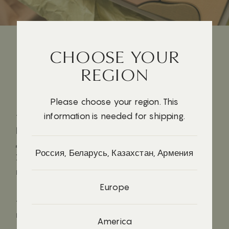
CHOOSE YOUR
REGION
КАК ИГРАТЬ?
Please choose your region. This
- Найдите знаменитые картины матери и
information is needed for shipping.
ребенка. Например, Густава Климта, Леонардо
Да Винчи, Клода Моне, Огюста Ренуара.
Россия, Беларусь, Казахстан, Армения
Устройте дискуссию о различиях и сходствах,
почувствуйте себя настоящим искусствоведом!
Europe
- Нарисуйте свою собственную картину матери
и ребенка, вдохновленную нашим набором.
America