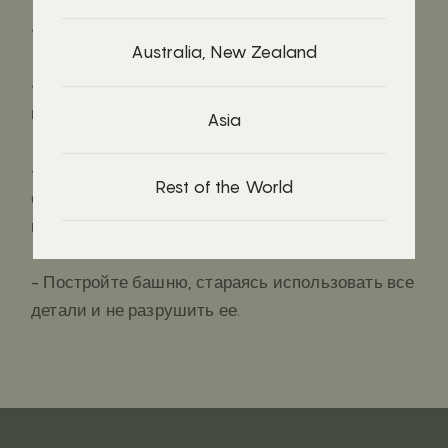
- Постройте творческую конструкцию.
Australia, New Zealand
- Обсудите важность семьи и их
взаимоотношений.
Asia
- Набросайте детали на бумаге случайным
Rest of the World
образом, раскрасьте их и повесьте этот плакат
на стену.
- Постройте башню, стараясь использовать все
детали и не разрушить ее.