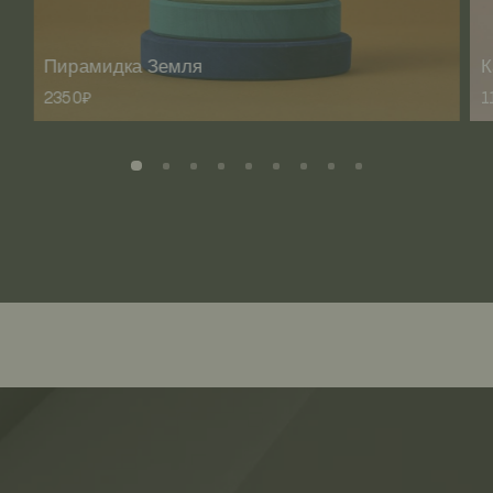
Пирамидка Земля
К
2350₽
1