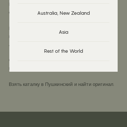
Катать ее по всем поверхностям комнаты, не
отрываясь.
Australia, New Zealand
Придумать, какой характер может быть у льва, у
Asia
птицы или у человека, похожего на крылатого
льва. А если объединить их в одном существе?
Rest of the World
Сделать свой слепок в виде Крылатого льва из
пластилина.
Взять каталку в Пушкинский и найти оригинал.