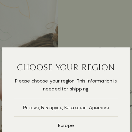
Все
Открытая
CHOOSE YOUR REGION
ЧЕЛО
Please choose your region. This information is
needed for shipping.
2 000 ₽
3 09
Чаще всего чел
Россия, Беларусь, Казахстан, Армения
как всегда сдел
и всех разных.
Europe