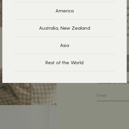
Эти человечки н
America
и эмоции. Они ка
танцевать, бегат
Australia, New Zealand
замышлять что-т
ними можно играт
Asia
Человечки круп
раскрасили их в
рисунок дерева
Rest of the World
Рас
эмоциями, харак
увлекательной и
Напишите мне, к