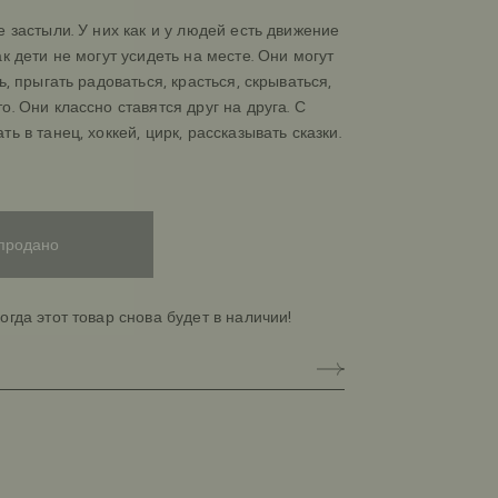
е застыли. У них как и у людей есть движение
к дети не могут усидеть на месте. Они могут
ь, прыгать радоваться, красться, скрываться,
о. Они классно ставятся друг на друга. С
ь в танец, хоккей, цирк, рассказывать сказки.
ные размером со взрослую ладошку. Мы
 красивые сложные цвета и сохранили
. Наделяйте этих персонажей любыми
продано
тером, движением и становитесь автором их
гры!
огда этот товар снова будет в наличии!