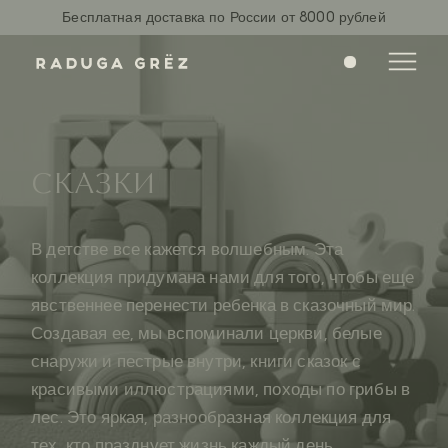
Бесплатная доставка по России от 8000 рублей
0
СКАЗКИ
В детстве все кажется волшебным. Эта
коллекция придумана нами для того, чтобы еще
явственнее перенести ребенка в сказочный мир.
Создавая ее, мы вспоминали церкви, белые
снаружи и пестрые внутри, книги сказок с
красивыми иллюстрациями, походы по грибы в
лес. Это яркая, разнообразная коллекция для
тех, кто празднует жизнь каждый день.