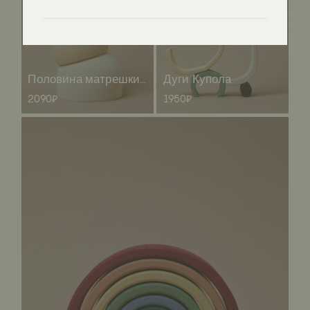
Половина матрешки Купола
Дуги Купола
2090₽
1950₽