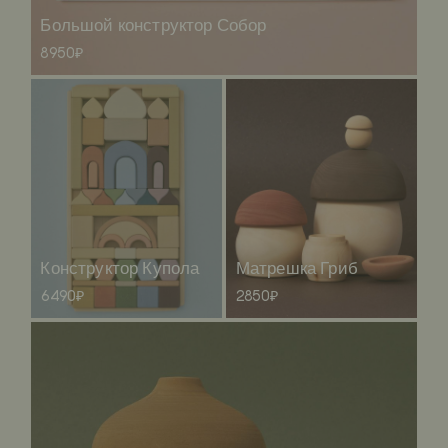
Большой конструктор Собор
8950₽
Конструктор Купола
Матрешка Гриб
6490₽
2850₽